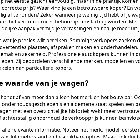
op het eerste gezicht eenvoudig, maar in de praktijk komen 
en correcte prijs? Waar vind je een betrouwbare koper? En 
ig af te ronden? Zeker wanneer je weinig tijd hebt of je wa
, kan het verkoopproces behoorlijk omslachtig worden. Met
delijke aanpak vermijd je verrassingen en haal je meer uit j
n wat je precies wilt bereiken. Sommige verkopers zoeken d
 advertenties plaatsen, afspraken maken en onderhandelen
gemak en zekerheid. Professionele autokopers kunnen in da
ieden. Zij beoordelen verschillende merken, modellen en v
kelen dan particuliere kopers.
de waarde van je wagen?
hangt af van meer dan alleen het merk en het bouwjaar. O
g, onderhoudsgeschiedenis en algemene staat spelen een bel
gen met een overzichtelijke historiek wekt meer vertrouwe
 achterstallig onderhoud de verkoopprijs kunnen beïnvloe
alle relevante informatie. Noteer het merk, model, eerste 
sie, kilometerstand en beschikbare opties. Maak ook duidel