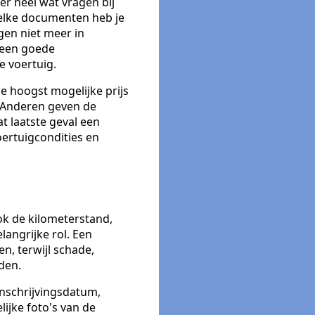
er heel wat vragen bij
welke documenten heb je
gen niet meer in
 een goede
e voertuig.
e hoogst mogelijke prijs
. Anderen geven de
t laatste geval een
oertuigcondities en
ok de kilometerstand,
angrijke rol. Een
n, terwijl schade,
den.
inschrijvingsdatum,
ijke foto's van de