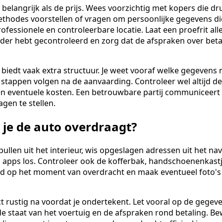
o belangrijk als de prijs. Wees voorzichtig met kopers die dr
thodes voorstellen of vragen om persoonlijke gegevens die
rofessionele en controleerbare locatie. Laat een proefrit al
urder hebt gecontroleerd en zorg dat de afspraken over be
biedt vaak extra structuur. Je weet vooraf welke gegevens n
 stappen volgen na de aanvaarding. Controleer wel altijd d
en eventuele kosten. Een betrouwbare partij communiceert 
gen te stellen.
 je de auto overdraagt?
pullen uit het interieur, wis opgeslagen adressen uit het n
 apps los. Controleer ook de kofferbak, handschoenenkast
nd op het moment van overdracht en maak eventueel foto's
 rustig na voordat je ondertekent. Let vooral op de gegeve
e staat van het voertuig en de afspraken rond betaling. 