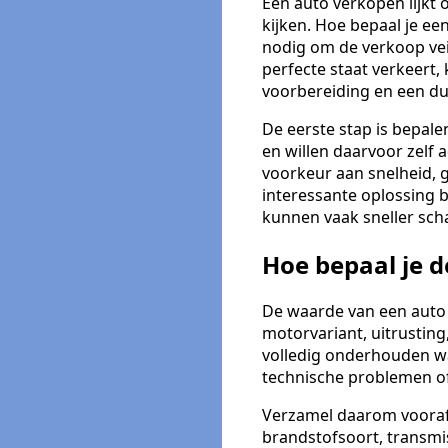
Een auto verkopen lijkt 
kijken. Hoe bepaal je e
nodig om de verkoop veil
perfecte staat verkeert
voorbereiding en een dui
De eerste stap is bepale
en willen daarvoor zelf
voorkeur aan snelheid, 
interessante oplossing b
kunnen vaak sneller scha
Hoe bepaal je 
De waarde van een auto 
motorvariant, uitrustin
volledig onderhouden wa
technische problemen of
Verzamel daarom vooraf 
brandstofsoort, transmis