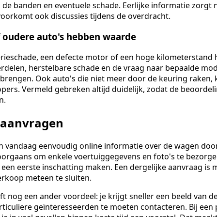
r, de banden en eventuele schade. Eerlijke informatie zorgt 
voorkomt ook discussies tijdens de overdracht.
 oudere auto's hebben waarde
ieschade, een defecte motor of een hoge kilometerstand h
erdelen, herstelbare schade en de vraag naar bepaalde mo
brengen. Ook auto's die niet meer door de keuring raken, 
pers. Vermeld gebreken altijd duidelijk, zodat de beoordel
n.
 aanvragen
kan vandaag eenvoudig online informatie over de wagen do
oorgaans om enkele voertuiggegevens en foto's te bezorge
een eerste inschatting maken. Een dergelijke aanvraag is m
verkoop meteen te sluiten.
ft nog een ander voordeel: je krijgt sneller een beeld van
ticuliere geïnteresseerden te moeten contacteren. Bij een 