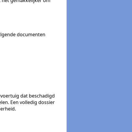
kt het gemakkelijker om
 volgende documenten
n voertuig dat beschadigd
len. Een volledig dossier
erheid.